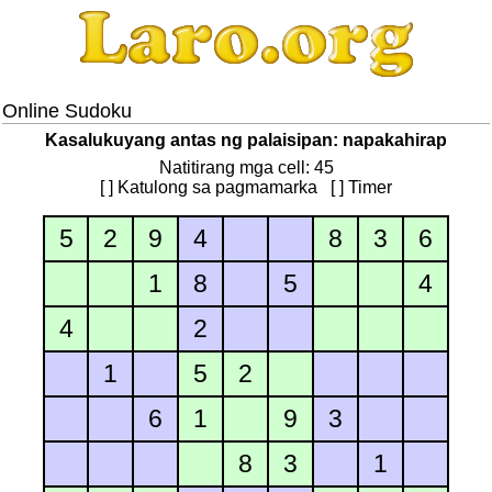
Online Sudoku
Kasalukuyang antas ng palaisipan: napakahirap
Natitirang mga cell: 45
[ ] Katulong sa pagmamarka
[ ] Timer
5
2
9
4
8
3
6
1
8
5
4
4
2
1
5
2
6
1
9
3
8
3
1