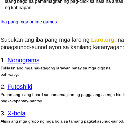
isang bago sa pamamagitan ng pag-click sa nais na antas
ng kahirapan.
Iba pang mga online games
Subukan ang iba pang mga laro ng
Laro.org
, na
pinagsunod-sunod ayon sa kanilang katanyagan:
1.
Nonograms
Tuklasin ang mga nakatagong larawan batay sa mga digit na
pahiwatig.
2.
Futoshiki
Punan ang isang board sa pamamagitan ng paggalang sa mga hindi
pagkakapantay-pantay.
3.
X-bola
Alisin ang mga grupo ng mga bola sa tamang pagkakasunud-sunod.