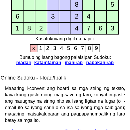
8
5
6
3
2
4
1
8
2
4
7
6
3
Kasalukuyang digit na napili:
x
1
2
3
4
5
6
7
8
9
Bumuo ng isang bagong palaisipan Sudoku:
madali
katamtaman
mahirap
napakahirap
Online Sudoku - I-load/Ibalik
Maaaring i-convert ang board sa mga string ng teksto,
kaya kung gusto mong mag-save ng laro, kopyahin-paste
ang nauugnay na string nito sa isang ligtas na lugar (o i-
email ito sa iyong sarili o sa isa sa iyong mga kaibigan);
maaaring maisakatuparan ang pagpapanumbalik ng laro
batay sa mga ito.