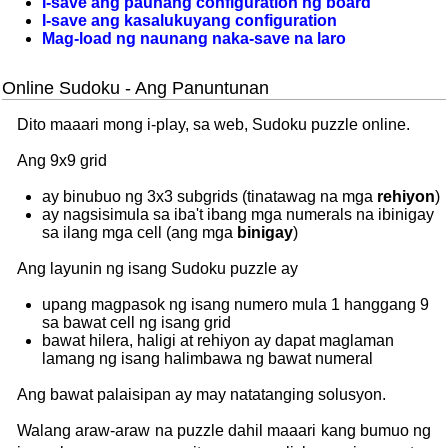
I-save ang paunang configuration ng board
I-save ang kasalukuyang configuration
Mag-load ng naunang naka-save na laro
Online Sudoku - Ang Panuntunan
Dito maaari mong i-play, sa web, Sudoku puzzle online.
Ang 9x9 grid
ay binubuo ng 3x3 subgrids (tinatawag na mga
rehiyon
)
ay nagsisimula sa iba't ibang mga numerals na ibinigay
sa ilang mga cell (ang mga
binigay
)
Ang layunin ng isang Sudoku puzzle ay
upang magpasok ng isang numero mula 1 hanggang 9
sa bawat cell ng isang grid
bawat hilera, haligi at rehiyon ay dapat maglaman
lamang ng isang halimbawa ng bawat numeral
Ang bawat palaisipan ay may natatanging solusyon.
Walang araw-araw na puzzle dahil maaari kang bumuo ng