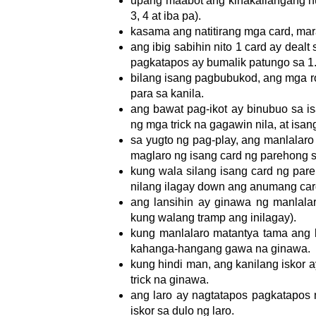
upang maabot ang kinakailangang n
3, 4 at iba pa).
kasama ang natitirang mga card, mara
ang ibig sabihin nito 1 card ay dealt
pagkatapos ay bumalik patungo sa 1
bilang isang pagbubukod, ang mga ro
para sa kanila.
ang bawat pag-ikot ay binubuo sa i
ng mga trick na gagawin nila, at isan
sa yugto ng pag-play, ang manlalaro
maglaro ng isang card ng parehong s
kung wala silang isang card ng pare
nilang ilagay down ang anumang car
ang lansihin ay ginawa ng manlala
kung walang tramp ang inilagay).
kung manlalaro matantya tama ang b
kahanga-hangang gawa na ginawa.
kung hindi man, ang kanilang iskor 
trick na ginawa.
ang laro ay nagtatapos pagkatapos
iskor sa dulo ng laro.