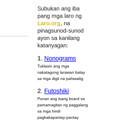
Subukan ang iba
pang mga laro ng
Laro.org
, na
pinagsunod-sunod
ayon sa kanilang
katanyagan:
1.
Nonograms
Tuklasin ang mga
nakatagong larawan batay
sa mga digit na pahiwatig.
2.
Futoshiki
Punan ang isang board sa
pamamagitan ng paggalang
sa mga hindi
pagkakapantay-pantay.