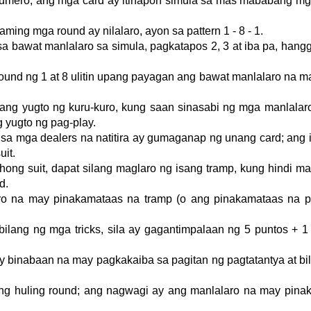
umero, ang mga card ay itinapon simula sa mas mababang mga
ming mga round ay nilalaro, ayon sa pattern 1 - 8 - 1.
 sa bawat manlalaro sa simula, pagkatapos 2, 3 at iba pa, hangg
.
und ng 1 at 8 ulitin upang payagan ang bawat manlalaro na m
sang yugto ng kuru-kuro, kung saan sinasabi ng mga manlalar
g yugto ng pag-play.
 sa mga dealers na natitira ay gumaganap ng unang card; ang 
uit.
hong suit, dapat silang maglaro ng isang tramp, kung hindi m
d.
ro na may pinakamataas na tramp (o ang pinakamataas na p
ilang ng mga tricks, sila ay gagantimpalaan ng 5 puntos + 1
ay binabaan na may pagkakaiba sa pagitan ng pagtatantya at b
 ng huling round; ang nagwagi ay ang manlalaro na may pina