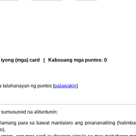
 iyong (mga) card | Kabuuang mga puntos:
0
 talahanayan ng puntos [
palawakin
]
umusunod na alituntunin:
 lamang para sa bawat manlalaro ang pinananatiling (halimb
o).