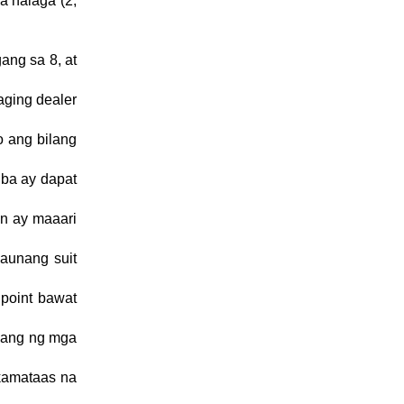
 halaga (2,
ang sa 8, at
aging dealer
o ang bilang
iba ay dapat
an ay maaari
aunang suit
 point bawat
ilang ng mga
kamataas na