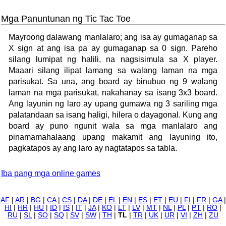
Mga Panuntunan ng Tic Tac Toe
Mayroong dalawang manlalaro; ang isa ay gumaganap sa
X sign at ang isa pa ay gumaganap sa 0 sign. Pareho
silang lumipat ng halili, na nagsisimula sa X player.
Maaari silang ilipat lamang sa walang laman na mga
parisukat. Sa una, ang board ay binubuo ng 9 walang
laman na mga parisukat, nakahanay sa isang 3x3 board.
Ang layunin ng laro ay upang gumawa ng 3 sariling mga
palatandaan sa isang haligi, hilera o dayagonal. Kung ang
board ay puno ngunit wala sa mga manlalaro ang
pinamamahalaang upang makamit ang layuning ito,
pagkatapos ay ang laro ay nagtatapos sa tabla.
Iba pang mga online games
AF
|
AR
|
BG
|
CA
|
CS
|
DA
|
DE
|
EL
|
EN
|
ES
|
ET
|
EU
|
FI
|
FR
|
GA
|
HI
|
HR
|
HU
|
ID
|
IS
|
IT
|
JA
|
KO
|
LT
|
LV
|
MT
|
NL
|
PL
|
PT
|
RO
|
RU
|
SL
|
SO
|
SQ
|
SV
|
SW
|
TH
|
TL
|
TR
|
UK
|
UR
|
VI
|
ZH
|
ZU