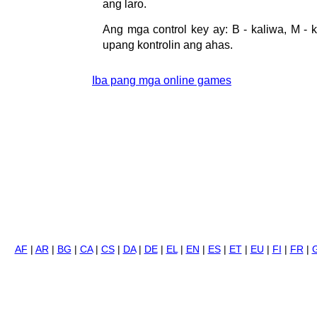
ang laro.
Ang mga control key ay: B - kaliwa, M - 
upang kontrolin ang ahas.
Iba pang mga online games
AF
|
AR
|
BG
|
CA
|
CS
|
DA
|
DE
|
EL
|
EN
|
ES
|
ET
|
EU
|
FI
|
FR
|