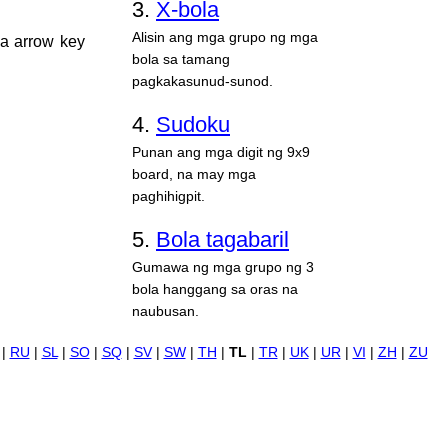
3.
X-bola
Alisin ang mga grupo ng mga
ga arrow key
bola sa tamang
pagkakasunud-sunod.
4.
Sudoku
Punan ang mga digit ng 9x9
board, na may mga
paghihigpit.
5.
Bola tagabaril
Gumawa ng mga grupo ng 3
bola hanggang sa oras na
naubusan.
|
RU
|
SL
|
SO
|
SQ
|
SV
|
SW
|
TH
|
TL
|
TR
|
UK
|
UR
|
VI
|
ZH
|
ZU