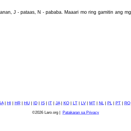
kanan, J - pataas, N - pababa. Maaari mo ring gamitin ang m
GA
|
HI
|
HR
|
HU
|
ID
|
IS
|
IT
|
JA
|
KO
|
LT
|
LV
|
MT
|
NL
|
PL
|
PT
|
RO
©2026 Laro.org |
Patakaran sa Privacy