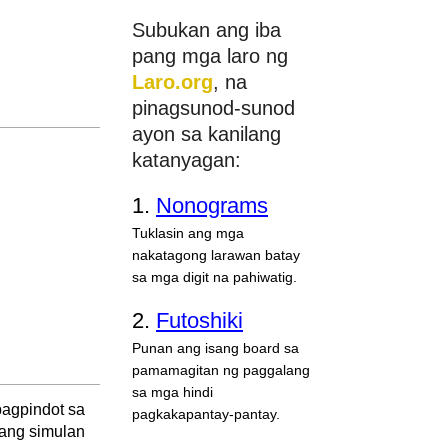
Subukan ang iba
pang mga laro ng
Laro.org
, na
pinagsunod-sunod
ayon sa kanilang
katanyagan:
1.
Nonograms
Tuklasin ang mga
nakatagong larawan batay
sa mga digit na pahiwatig.
2.
Futoshiki
Punan ang isang board sa
pamamagitan ng paggalang
sa mga hindi
pagpindot sa
pagkakapantay-pantay.
pang simulan