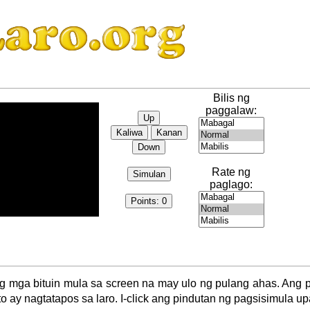
Bilis ng
paggalaw:
Rate ng
paglago:
g mga bituin mula sa screen na may ulo ng pulang ahas. Ang 
to ay nagtatapos sa laro. I-click ang pindutan ng pagsisimula u